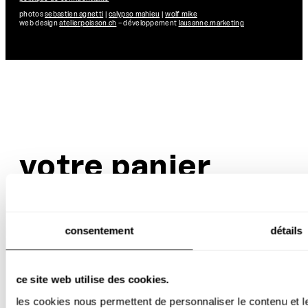
photos
sebastien agnetti
|
calypso mahieu
|
wolf mike
web design
atelierpoisson.ch
– développement
lausanne.marketing
votre panier
votre panier est vide.
consentement
détails
voir le shop
ce site web utilise des cookies.
les cookies nous permettent de personnaliser le contenu et le